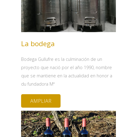
La bodega
Bodega Gullufre es la culminación de un
proyecto que nació por el año 1990, nombre
que se mantiene en la actualidad en honor a
du fundadora Mª
AMPLIAR